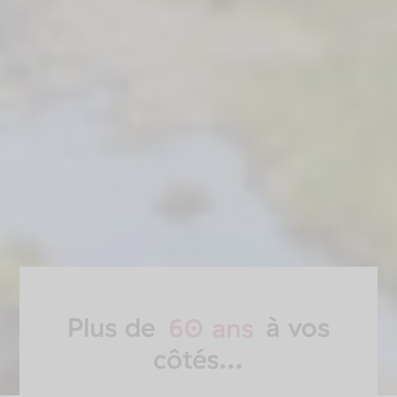
Plus de
60 ans
à vos
côtés…