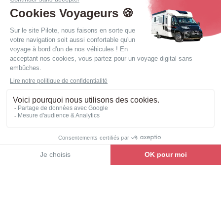
bord de votre Pilote.
C’est pourquoi chacune des 900 personnes
travaillant au sein de notre équipe cultive l’exigence,
le souci de la qualité et le respect du client dont elle a
hérité génération après génération. Innovation et
expérience, process industriels et méthodes
artisanales, créativité et fiabilité, il y a tout cela dans
chacun des
camping-cars
,
fourgons
et
vans
Pilote.
Toujours partant pour une
excursion sensorielle unique.