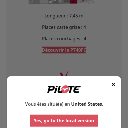
Longueur : 7,45 m
Places carte grise : 4
Places couchages : 4
Découvrir le P740FC
×
P740FGJ Évidence
Lit jumeaux
Vous êtes situé(e) en
United States
.
Yes, go to the local version