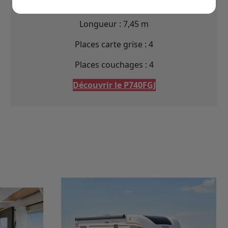
Longueur : 7,45 m
Places carte grise : 4
Places couchages : 4
Découvrir le P740FGJ