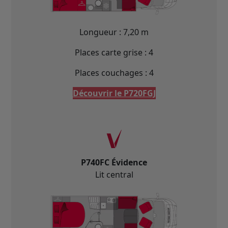
Longueur : 7,20 m
Places carte grise : 4
Places couchages : 4
Découvrir le P720FGJ
P740FC Évidence
Lit central