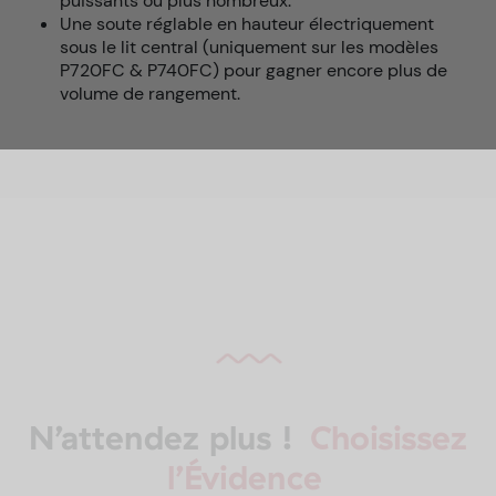
puissants ou plus nombreux.
Une soute réglable en hauteur électriquement
sous le lit central (uniquement sur les modèles
P720FC & P740FC) pour gagner encore plus de
volume de rangement.
N’attendez plus !
Choisissez
l’Évidence