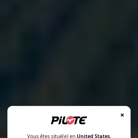
×
Vous êtes situé(e) en
United States
.