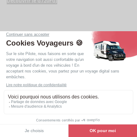
Découvrir le G720FGJ
Ergonomie et volume
Nos camping-cars intégraux neufs sont réputés pour
la qualité de leurs implantations et leur ergonomie
au sol. La circulation dans nos camping-cars
intégraux est facilitée par l’absence de marche dans
les espaces jour. Les 2 mètres de hauteur en cellule
vous garantissent un bel espace intérieur,
volumineux et agréable à vivre.
Voir la gamme
Une circulation aisée dans le véhicule : on peut se
croiser dans toute la cellule.