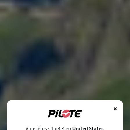
×
Vous êtes situé(e) en
United States
.